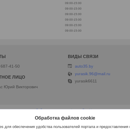
09:00-15:00
09:00-15:00
09:00-15:00
09:00-15:00
09:00-15:00
09:00-15:00
 687-41-50
auto35.by
yurasik.96@mail.ru
yurasik6611
с Юрий Викторович
Сайт создан на платформе Deal.by
Политика обработки файлов cookies
Обработка файлов cookie
ИП Дершлекас В.В |
Пожаловаться на контент
Select Language
▼
s для обеспечения удобства пользователей портала и предоставления