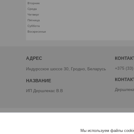
Вторник
Среда
Четверг
Пятница
Суббота
Воскресенье
+375 (33)
Индурсское шоссе 30, Гродно, Беларусь
Дершлека
ИП Дершлекас В.В
Мы используем файлы cookie