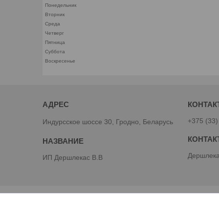
Понедельник
Вторник
Среда
Четверг
Пятница
Суббота
Воскресенье
+375 (33)
Индурсское шоссе 30, Гродно, Беларусь
Дершлека
ИП Дершлекас В.В