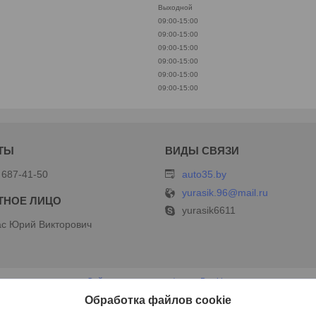
Выходной
09:00-15:00
09:00-15:00
09:00-15:00
09:00-15:00
09:00-15:00
09:00-15:00
 687-41-50
auto35.by
yurasik.96@mail.ru
yurasik6611
с Юрий Викторович
Сайт создан на платформе Deal.by
Политика обработки файлов cookies
Обработка файлов cookie
ИП Дершлекас В.В |
Пожаловаться на контент