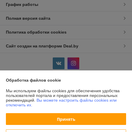
График работы
Полная версия сайта
Политика обработки cookies
Сайт создан на платформе Deal.by
Обработка файлов cookie
Информация для покупателя
Мы используем файлы cookies для обеспечения удобства
Индивидуальный предприниматель:
ИП Дершлекас Виктор
пользователей портала и предоставления персональных
Викторович
рекомендаций.
Вы можете настроить файлы cookies или
г. Гродно, ул. Ожешко, д.49, кв. 2.
отключить их.
Регистрационный номер ЕГР: 500486711
Принять
УНП: 500486711
Регистрационный орган: Администрация Ленинского р-на г.Гродно