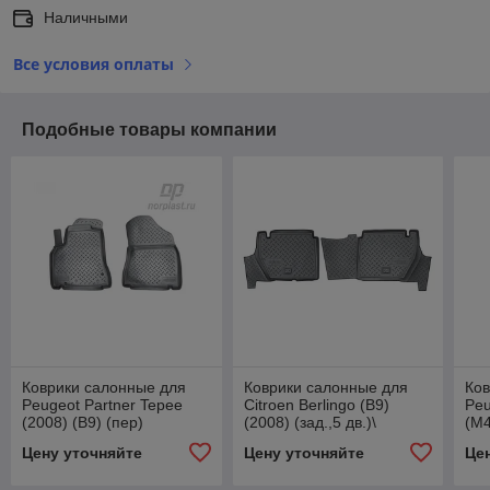
Наличными
Все условия оплаты
Подобные товары компании
Коврики салонные для
Коврики салонные для
Ков
Peugeot Partner Tepee
Citroen Berlingo (B9)
Peu
(2008) (B9) (пер)
(2008) (зад.,5 дв.)\
(M4
Peugeot Partner Tepee
(пе
Цену уточняйте
Цену уточняйте
Це
(B9) (2008) (зад.,5 дв.)