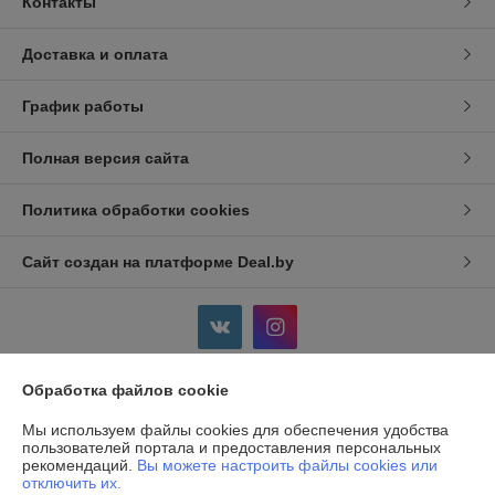
Контакты
Доставка и оплата
График работы
Полная версия сайта
Политика обработки cookies
Сайт создан на платформе Deal.by
Обработка файлов cookie
Информация для покупателя
Мы используем файлы cookies для обеспечения удобства
Индивидуальный предприниматель:
ИП Дершлекас Виктор
пользователей портала и предоставления персональных
Викторович
рекомендаций.
Вы можете настроить файлы cookies или
г. Гродно, ул. Ожешко, д.49, кв. 2.
отключить их.