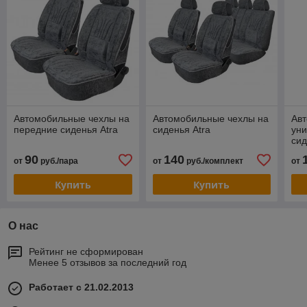
Автомобильные чехлы на
Автомобильные чехлы на
Ав
передние сиденья Atra
сиденья Atra
уни
сид
"Пи
90
140
от
руб./пара
от
руб./комплект
от
Купить
Купить
О нас
Рейтинг не сформирован
Менее 5 отзывов за последний год
Работает с 21.02.2013