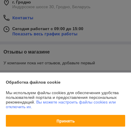
г. Гродно
Индурсское шоссе 30, Гродно, Беларусь
Контакты
Сегодня работает с 09:00 до 15:00
Показать весь график работы
Отзывы о магазине
У компании пока нет отзывов, добавьте первый
О нас
Обработка файлов cookie
Мы используем файлы cookies для обеспечения удобства
Контакты
пользователей портала и предоставления персональных
рекомендаций.
Вы можете настроить файлы cookies или
отключить их.
Доставка и оплата
Принять
График работы