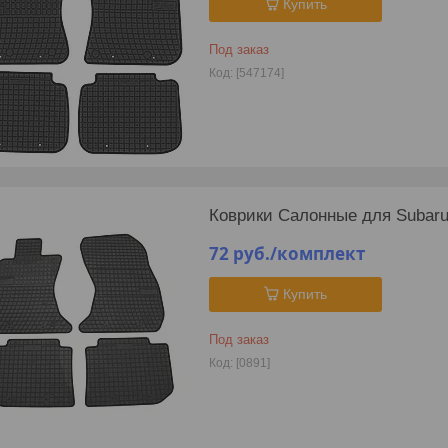
Купить
Под заказ
[547174]
Коврики Салонные для Subaru 
72
руб.
/комплект
Купить
Под заказ
[0891]