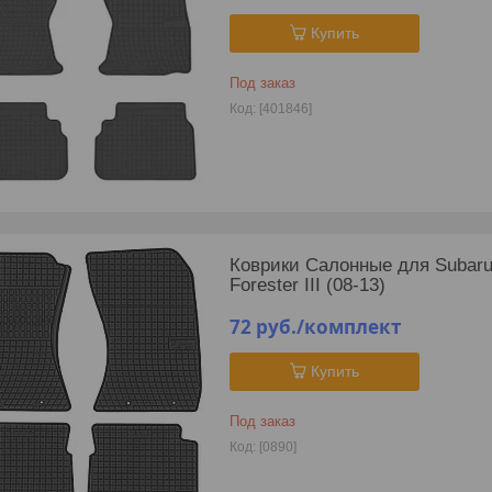
Купить
Под заказ
[401846]
Коврики Салонные для Subaru Le
Forester III (08-13)
72
руб.
/комплект
Купить
Под заказ
[0890]