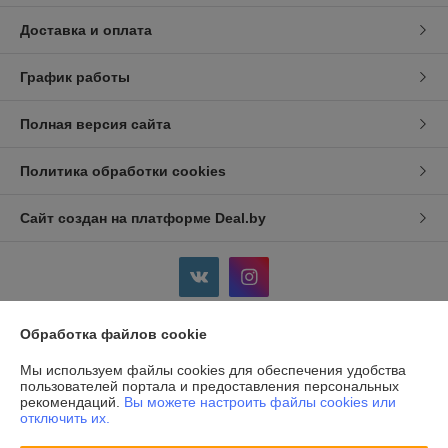
Доставка и оплата
График работы
Полная версия сайта
Политика обработки cookies
Сайт создан на платформе Deal.by
Обработка файлов cookie
Информация для покупателя
Мы используем файлы cookies для обеспечения удобства
Индивидуальный предприниматель:
ИП Дершлекас Виктор
пользователей портала и предоставления персональных
Викторович
рекомендаций.
Вы можете настроить файлы cookies или
г. Гродно, ул. Ожешко, д.49, кв. 2.
отключить их.
Регистрационный номер ЕГР: 500486711